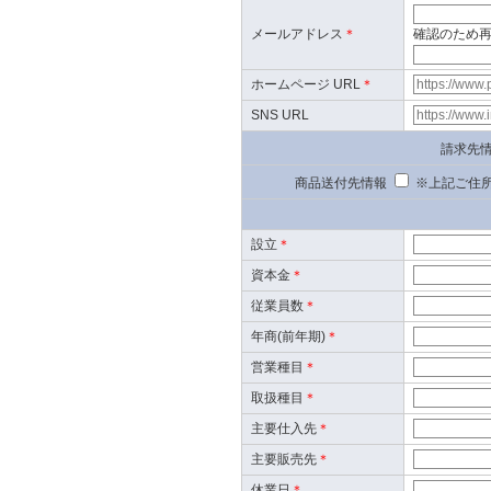
メールアドレス
＊
確認のため
ホームページ URL
＊
SNS URL
請求先
商品送付先情報
※上記ご住所
設立
＊
資本金
＊
従業員数
＊
年商(前年期)
＊
営業種目
＊
取扱種目
＊
主要仕入先
＊
主要販売先
＊
休業日
＊