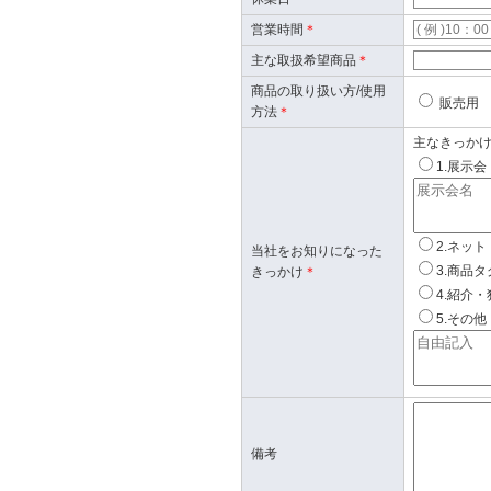
営業時間
＊
主な取扱希望商品
＊
商品の取り扱い方/使用
販売
方法
＊
主なきっかけ
1.展示会
2.ネット
当社をお知りになった
3.商品タ
きっかけ
＊
4.紹介・
5.その他
備考