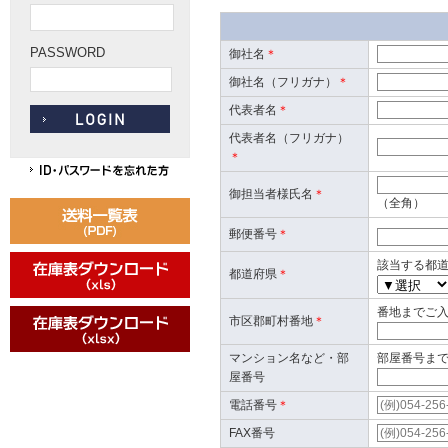
PASSWORD
御社名
＊
御社名（フリガナ）
＊
代表者名
＊
代表者名（フリガナ）
＊
御担当者様氏名
＊
（全角）
郵便番号
＊
該当する都
都道府県
＊
番地までご
市区郡町村番地
＊
マンション名など・部
部屋番号ま
屋番号
電話番号
＊
FAX番号