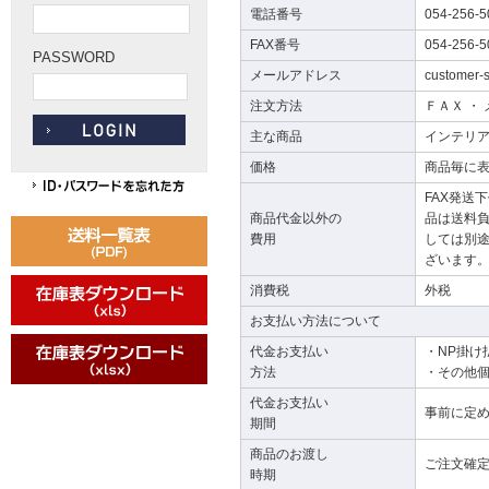
電話番号
054-256-5
FAX番号
054-256-5
PASSWORD
メールアドレス
customer-s
注文方法
ＦＡＸ ・
主な商品
インテリ
価格
商品毎に
FAX発送
商品代金以外の
品は送料
費用
しては別
ざいます
消費税
外税
お支払い方法について
代金お支払い
・NP掛け
方法
・その他
代金お支払い
事前に定
期間
商品のお渡し
ご注文確定
時期