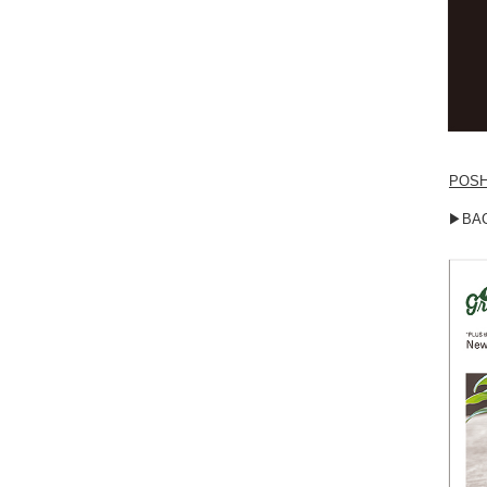
POSH
▶BA