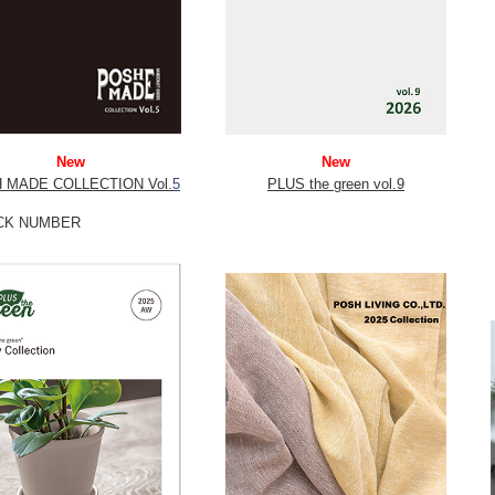
New
New
 MADE COLLECTION Vol.
5
PLUS the green vol.9
CK NUMBER