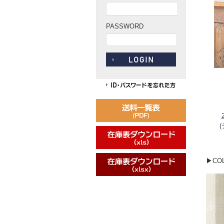
PASSWORD
▶COL