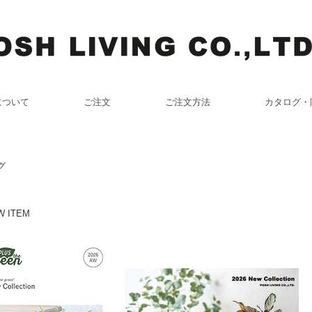
について
ご注文
ご注文方法
カタログ・
グ
 ITEM