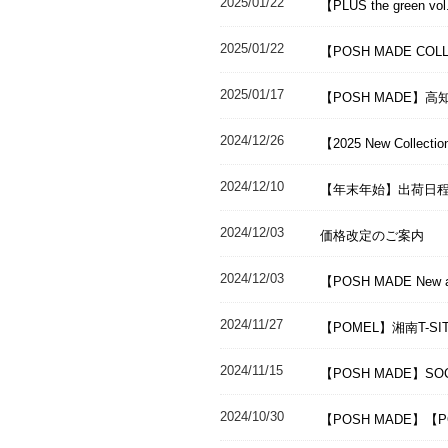
2025/01/22
【PLUS the green
2025/01/22
【POSH MADE COL
2025/01/17
【POSH MADE】高
2024/12/26
【2025 New Coll
2024/12/10
【年末年始】出荷日
2024/12/03
価格改定のご案内
2024/12/03
【POSH MADE New
2024/11/27
【POMEL】湘南T-S
2024/11/15
【POSH MADE】SO
2024/10/30
【POSH MADE】【PO