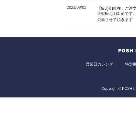
2021/09/03
【9/3(金)現在：ご
最短9/6(月)出荷
更新させて頂きます
営業日カレンダー
特定
Copyright © POSH LI